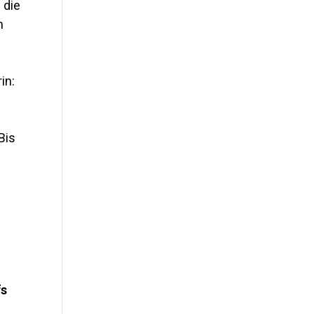
 die
n
in:
Bis
fs