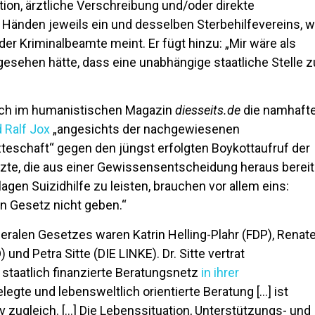
ion, ärztliche Verschreibung und/oder direkte
n Händen jeweils ein und desselben Sterbehilfevereins, 
er Kriminalbeamte meint. Er fügt hinzu: „Mir wäre als
rgesehen hätte, dass eine unabhängige staatliche Stelle z
ich im humanistischen Magazin
diesseits.de
die namhaft
d Ralf Jox
„angesichts der nachgewiesenen
zteschaft“ gegen den jüngst erfolgten Boykottaufruf der
te, die aus einer Gewissensentscheidung heraus bereit
agen Suizidhilfe zu leisten, brauchen vor allem eins:
in Gesetz nicht geben.“
eralen Gesetzes waren Katrin Helling-Plahr (FDP), Renat
nd Petra Sitte (DIE LINKE). Dr. Sitte vertrat
 staatlich finanzierte Beratungsnetz
in ihrer
egte und lebensweltlich orientierte Beratung […] ist
v zugleich. […] Die Lebenssituation, Unterstützungs- und