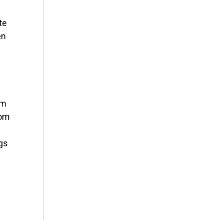
te
en
em
vom
gs