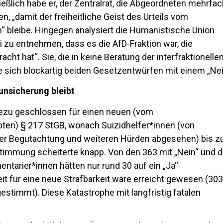
eßlich habe er, der Zentralrat, die Abgeordneten mehrfa
n, „damit der freiheitliche Geist des Urteils vom
“ bleibe. Hingegen analysiert die Humanistische Union
 zu entnehmen, dass es die AfD-Fraktion war, die
acht hat“. Sie, die in keine Beratung der interfraktionelle
te sich blockartig beiden Gesetzentwürfen mit einem „Nei
nsicherung bleibt
ezu geschlossen für einen neuen (vom
ten) § 217 StGB, wonach Suizidhelfer*innen (von
her Begutachtung und weiteren Hürden abgesehen) bis z
stimmung scheiterte knapp. Von den 363 mit „Nein“ und 
ntarier*innen hätten nur rund 30 auf ein „Ja“
für eine neue Strafbarkeit wäre erreicht gewesen (30
timmt). Diese Katastrophe mit langfristig fatalen