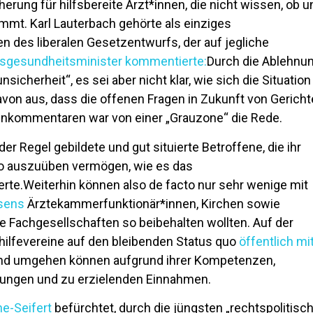
herung für hilfsbereite Ärzt*innen, die nicht wissen, ob u
mmt. Karl Lauterbach gehörte als einziges
en des liberalen Gesetzentwurfs, der auf jegliche
sgesundheitsminister kommentierte:
Durch die Ablehnu
cherheit“, es sei aber nicht klar, wie sich die Situation
e davon aus, dass die offenen Fragen in Zukunft von Gerich
enkommentaren war von einer „Grauzone“ die Rede.
 der Regel gebildete und gut situierte Betroffene, die ihr
o auszuüben vermögen, wie es das
rte.Weiterhin können also de facto nur sehr wenige mit
nsens
Ärztekammerfunktionär*innen, Kirchen sowie
he Fachgesellschaften so beibehalten wollten. Auf der
hilfevereine auf den bleibenden Status quo
öffentlich mi
n und umgehen können aufgrund ihrer Kompetenzen,
rungen und zu erzielenden Einnahmen.
ne-Seifert
befürchtet, durch die jüngsten „rechtspolitisc