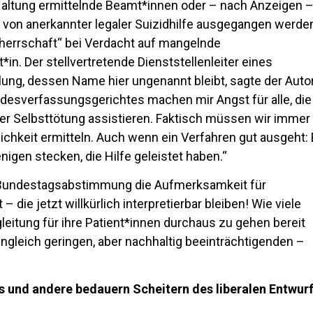
altung ermittelnde Beamt*innen oder – nach Anzeigen –
von anerkannter legaler Suizidhilfe ausgegangen werde
atherrschaft“ bei Verdacht auf mangelnde
*in. Der stellvertretende Dienststellenleiter eines
ung, dessen Name hier ungenannt bleibt, sagte der Autor
ndesverfassungsgerichtes machen mir Angst für alle, die
er Selbsttötung assistieren. Faktisch müssen wir immer
lichkeit ermitteln. Auch wenn ein Verfahren gut ausgeht: 
nigen stecken, die Hilfe geleistet haben.“
Bundestagsabstimmung die Aufmerksamkeit für
 die jetzt willkürlich interpretierbar bleiben! Wie viele
leitung für ihre Patient*innen durchaus zu gehen bereit
gleich geringen, aber nachhaltig beeinträchtigenden –
 und andere bedauern Scheitern des liberalen Entwur