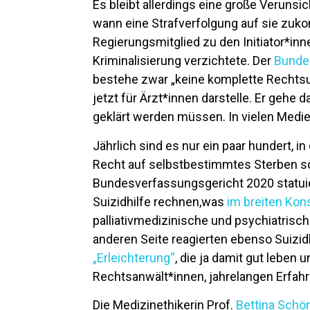
Es bleibt allerdings eine große Verunsic
wann eine Strafverfolgung auf sie zuko
Regierungsmitglied zu den Initiator*inn
Kriminalisierung verzichtete. Der
Bunde
bestehe zwar „keine komplette Rechtsunsi
jetzt für Ärz­t*in­nen darstelle. Er geh
geklärt werden müssen. In vielen Medi
Jährlich sind es nur ein paar hundert, in
Recht auf selbstbestimmtes Sterben s
Bundesverfassungsgericht 2020 statuie
Suizidhilfe rechnen,was
im breiten Ko
palliativmedizinische und psychiatrisc
anderen Seite reagierten ebenso Suizid
„Erleichterung“
, die ja damit gut lebe
Rechtsanwält*innen, jahrelangen Erfah
Die Medizinethikerin Prof.
Bettina Schö