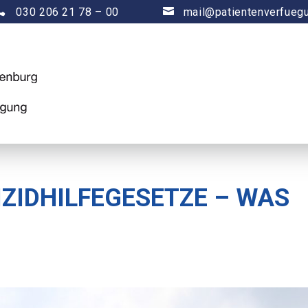

030 206 21 78 – 00

mail@patientenverfueg
IZIDHILFEGESETZE – WAS