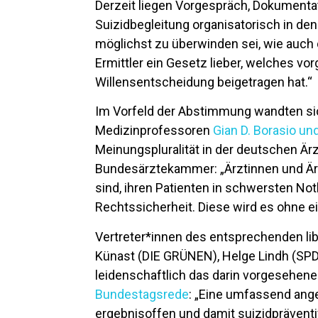
Derzeit liegen Vorgespräch, Dokumentat
Suizidbegleitung organisatorisch in de
möglichst zu überwinden sei, wie auch d
Ermittler ein Gesetz lieber, welches vo
Willensentscheidung beigetragen hat.“
Im Vorfeld der Abstimmung wandten s
Medizinprofessoren
Gian D. Borasio un
Meinungspluralität in der deutschen Är
Bundesärztekammer: „Ärztinnen und Ärz
sind, ihren Patienten in schwersten Notl
Rechtssicherheit. Diese wird es ohne e
Vertreter*innen des entsprechenden lib
Künast (DIE GRÜNEN), Helge Lindh (SPD) u
leidenschaftlich das darin vorgesehene
Bundestagsrede
: „Eine umfassend angel
ergebnisoffen und damit suizidpräventi