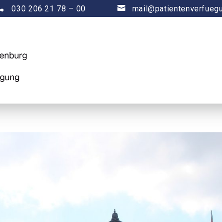

030 206 21 78 – 00

mail@patientenverfueg