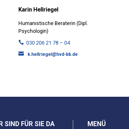
Karin Hellriegel
Humanistische Beraterin (Dipl.
Psychologin)

030 206 21 78 – 04

k.hellriegel@hvd-bb.de
R SIND FÜR SIE DA
MENÜ