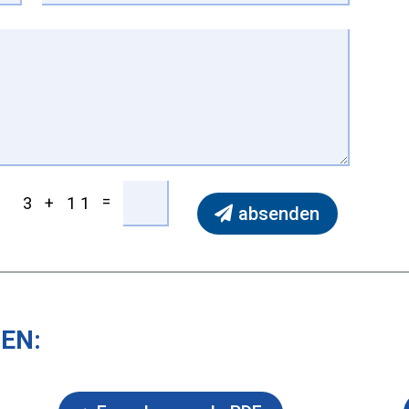
=
3 + 11
absenden
EN: