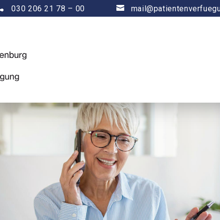

030 206 21 78 – 00

mail@patientenverfueg