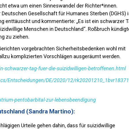
ht etwa um einen Sinneswandel der Richter*innen.
er Deutschen Gesellschaft für Humanes Sterben (DGHS) i
ng enttäuscht und kommentierte: „Es ist ein schwarzer 
suizidwillige Menschen in Deutschland“. Roßbruch kündigt
ng zu ziehen.
Gerichten vorgebrachten Sicherheitsbedenken wohl mit
llzu komplizierten Vorschlägen ausgeräumt werden.
-schwarzer-tag-fuer-die-suizidwilligen-betroffenen.html
ocs/Entscheidungen/DE/2020/12/rk20201210_1bvr18371
atrium-pentobarbital-zur-lebensbeendigung
utschland (Sandra Martino):
lägigen Urteile gehen dahin, dass für suizidwillige