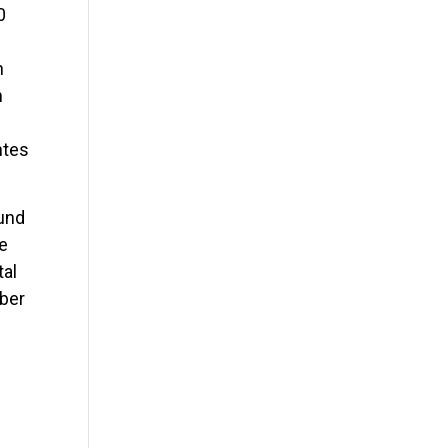
0
n
n
htes
 und
ie
tal
aber