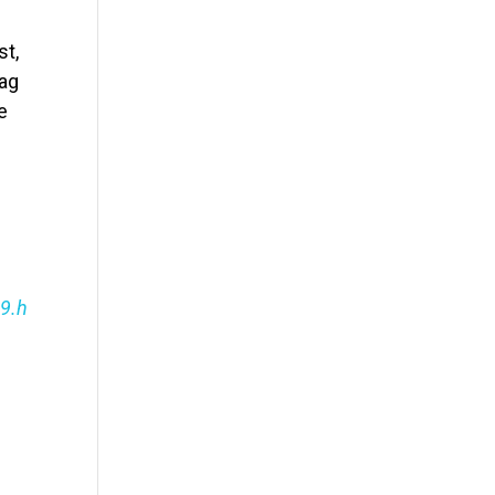
st,
Tag
e
9.h