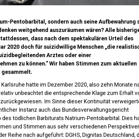
rium-Pentobarbital, sondern auch seine Aufbewahrung 
edenken weitgehend auszuräumen wären? Alle bisherig
tattdessen, dass nach dem spektakulären Urteil des
r 2020 doch für suizidwillige Menschen „die realistis
suizidbegleitenden Arztes oder einer
 nehmen zu können.“ Wir haben Stimmen zum aktuellen
s gesammelt.
 Karlsruhe hatte im Dezember 2020, also zehn Monate n
relativ unbeachtet die entsprechende Klage zum Erhalt v
 zurückgewiesen. Im Sinne dieser Kontinuität verweigert
chtlicher Instanz auch das Bundesverwaltungsgericht
 des tödlichen Barbiturats Natrium-Pentobarbital. Dies h
ahmen und Stimmen aus sehr verschiedenen Perspektive
der Reihe nach aufgeführt: DGHS, Dignitas Deutschland, 