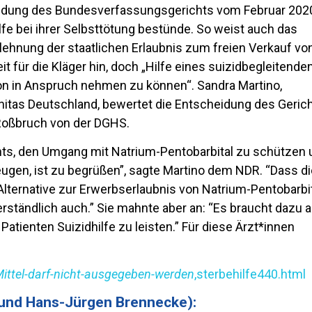
dung des Bundesverfassungsgerichts vom Februar 202
ilfe bei ihrer Selbsttötung bestünde. So weist auch das
lehnung der staatlichen Erlaubnis zum freien Verkauf vo
t für die Kläger hin, doch „Hilfe eines suizidbegleitende
ion in Anspruch nehmen zu können“. Sandra Martino,
nitas Deutschland, bewertet die Entscheidung des Geric
Roßbruch von der DGHS.
ts, den Umgang mit Natrium-Pentobarbital zu schützen
ugen, ist zu begrüßen”, sagte Martino dem NDR. “Dass d
 Alternative zur Erwerbserlaubnis von Natrium-Pentobarbi
ständlich auch.” Sie mahnte aber an: “Es braucht dazu 
 Patienten Suizidhilfe zu leisten.” Für diese Ärzt*innen
Mittel-darf-nicht-ausgegeben-werden
,sterbehilfe440.html
 und Hans-Jürgen Brennecke):