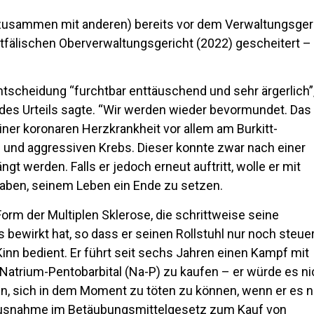
 zusammen mit anderen) bereits vor dem Verwaltungsger
tfälischen Oberverwaltungsgericht (2022) gescheitert –
tscheidung “furchtbar enttäuschend und sehr ärgerlich”
es Urteils sagte. “Wir werden wieder bevormundet. Das 
einer koronaren Herzkrankheit vor allem am Burkitt-
und aggressiven Krebs. Dieser konnte zwar nach einer
t werden. Falls er jedoch erneut auftritt, wolle er mit
haben, seinem Leben ein Ende zu setzen.
orm der Multiplen Sklerose, die schrittweise seine
bewirkt hat, so dass er seinen Rollstuhl nur noch steue
inn bedient. Er führt seit sechs Jahren einen Kampf mit
Natrium-Pentobarbital (Na-P) zu kaufen – er würde es ni
en, sich in dem Moment zu töten zu können, wenn er es n
e Ausnahme im Betäubungsmittelgesetz zum Kauf von