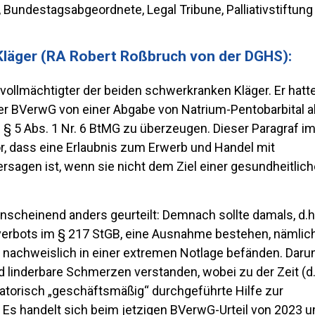
 Bundestagsabgeordnete, Legal Tribune, Palliativstiftung
Kläger (RA Robert Roßbruch von der DGHS):
llmächtigter der beiden schwerkranken Kläger. Er hatt
ger BVerwG von einer Abgabe von Natrium-Pentobarbital a
 5 Abs. 1 Nr. 6 BtMG zu überzeugen. Dieser Paragraf i
r, dass eine Erlaubnis zum Erwerb und Handel mit
agen ist, wenn sie nicht dem Ziel einer gesundheitlic
anscheinend anders geurteilt: Demnach sollte damals, d.h
verbots im § 217 StGB, eine Ausnahme bestehen, nämlic
 nachweislich in einer extremen Notlage befänden. Daru
 linderbare Schmerzen verstanden, wobei zu der Zeit (d.
isatorisch „geschäftsmäßig“ durchgeführte Hilfe zur
d. Es handelt sich beim jetzigen BVerwG-Urteil von 2023 