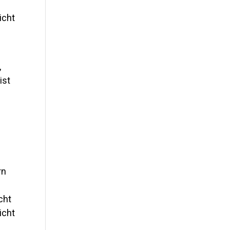
icht
,
ist
rn
cht
icht