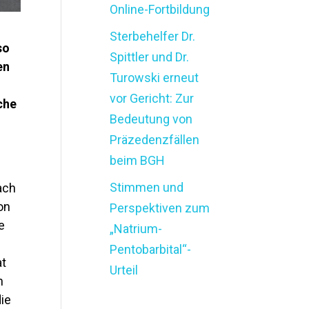
Online-Fortbildung
Sterbehelfer Dr.
so
Spittler und Dr.
en
Turowski erneut
vor Gericht: Zur
che
Bedeutung von
Präzedenzfällen
beim BGH
Stimmen und
ach
on
Perspektiven zum
e
„Natrium-
Pentobarbital“-
at
Urteil
n
die